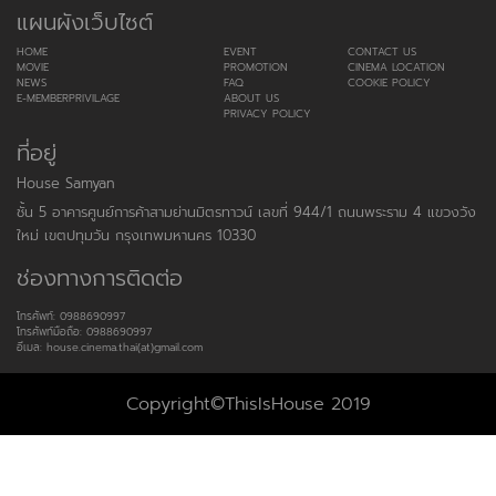
แผนผังเว็บไซต์
HOME
EVENT
CONTACT US
MOVIE
PROMOTION
CINEMA LOCATION
NEWS
FAQ
COOKIE POLICY
E-MEMBERPRIVILAGE
ABOUT US
PRIVACY POLICY
ที่อยู่
House Samyan
ชั้น 5 อาคารศูนย์การค้าสามย่านมิตรทาวน์ เลขที่ 944/1 ถนนพระราม 4 แขวงวัง
ใหม่ เขตปทุมวัน กรุงเทพมหานคร 10330
ช่องทางการติดต่อ
โทรศัพท์: 0988690997
โทรศัพท์มือถือ: 0988690997
อีเมล: house.cinema.thai(at)gmail.com
Copyright©ThisIsHouse 2019