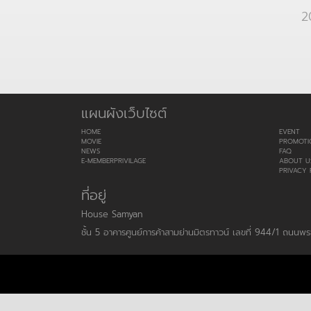
2
แผนผังเว็บไซต์
HOME
EVENT
MOVIE
PROMOTI
NEWS
FAQ
E-MEMBERPRIVILAGE
ABOUT U
PRIVACY 
ที่อยู่
House Samyan
ชั้น 5 อาคารศูนย์การค้าสามย่านมิตรทาวน์ เลขที่ 944/1 ถนน