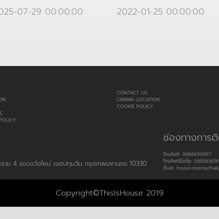
2022-01-25 00:00:00
025-07-29 00:00:00
CONTACT US
ON
CINEMA LOCATION
COOKIE POLICY
S
POLICY
ช่องทางการติ
โทรศัพท์: 0988690997
โทรศัพท์มือถือ: 09886909
พระราม 4 แขวงวังใหม่ เขตปทุมวัน กรุงเทพมหานคร 10330
อีเมล: house.cinema.thai(
Copyright©ThisIsHouse 2019