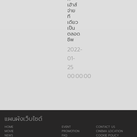
เฮ้าส์
จ่าย
ที
เดียว
เป็น
ตลอด
ชีพ
2022-
01-
25
00:00:00
แผนผังเว็บไซต์
HOME
EVENT
CONTACT US
MOVIE
PROMOTION
CINEMA LOCATION
NEWS
FAQ
COOKIE POLICY