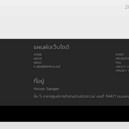
2
แผนผังเว็บไซต์
HOME
EVENT
MOVIE
PROMOTI
NEWS
FAQ
E-MEMBERPRIVILAGE
ABOUT U
PRIVACY 
ที่อยู่
House Samyan
ชั้น 5 อาคารศูนย์การค้าสามย่านมิตรทาวน์ เลขที่ 944/1 ถนน