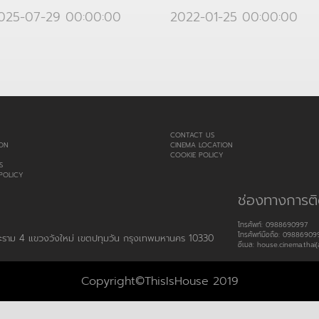
2022-01-25 00:00:00
025-07-29 00:00:00
CONTACT US
ON
CINEMA LOCATION
COOKIE POLICY
S
POLICY
ช่องทางการติ
โทรศัพท์: 0988690997
โทรศัพท์มือถือ: 09886909
พระราม 4 แขวงวังใหม่ เขตปทุมวัน กรุงเทพมหานคร 10330
อีเมล: house.cinema.thai(
Copyright©ThisIsHouse 2019