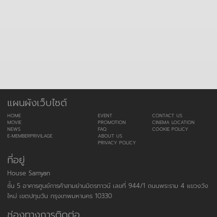
แผนผังเว็บไซต์
HOME
EVENT
CONTACT US
MOVIE
PROMOTION
CINEMA LOCATION
NEWS
FAQ
COOKIE POLICY
E-MEMBERPRIVILAGE
ABOUT US
PRIVACY POLICY
ที่อยู่
House Samyan
ชั้น 5 อาคารศูนย์การค้าสามย่านมิตรทาวน์ เลขที่ 944/1 ถนนพระราม 4 แขวงวัง
ใหม่ เขตปทุมวัน กรุงเทพมหานคร 10330
ช่องทางการติดต่อ