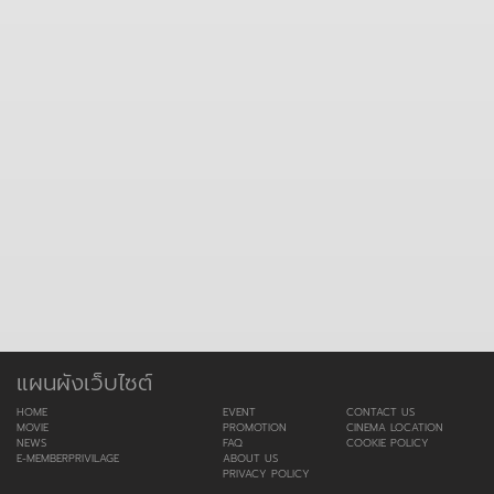
แผนผังเว็บไซต์
HOME
EVENT
CONTACT US
MOVIE
PROMOTION
CINEMA LOCATION
NEWS
FAQ
COOKIE POLICY
E-MEMBERPRIVILAGE
ABOUT US
PRIVACY POLICY