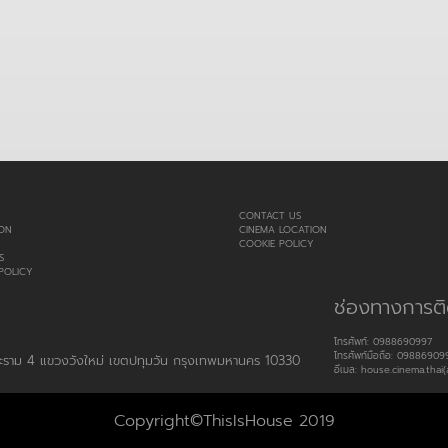
CONTACT US
ON
CINEMA LOCATION
COOKIE POLICY
S
POLICY
ช่องทางการติ
โทรศัพท์: 0988690997
โทรศัพท์มือถือ: 09886909
พระราม 4 แขวงวังใหม่ เขตปทุมวัน กรุงเทพมหานคร 10330
อีเมล: house.cinema.thai(
Copyright©ThisIsHouse 2019