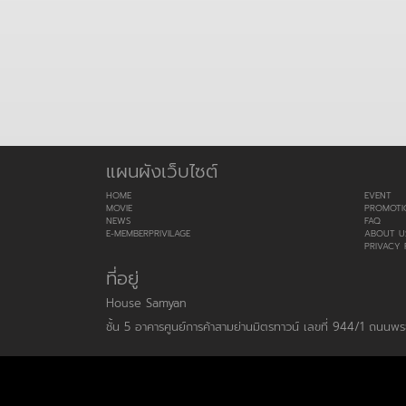
แผนผังเว็บไซต์
HOME
EVENT
MOVIE
PROMOTI
NEWS
FAQ
E-MEMBERPRIVILAGE
ABOUT U
PRIVACY 
ที่อยู่
House Samyan
ชั้น 5 อาคารศูนย์การค้าสามย่านมิตรทาวน์ เลขที่ 944/1 ถนน