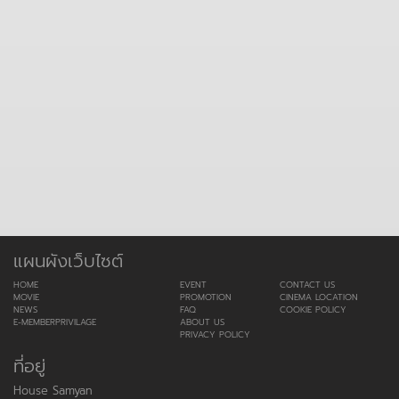
แผนผังเว็บไซต์
HOME
EVENT
CONTACT US
MOVIE
PROMOTION
CINEMA LOCATION
NEWS
FAQ
COOKIE POLICY
E-MEMBERPRIVILAGE
ABOUT US
PRIVACY POLICY
ที่อยู่
House Samyan