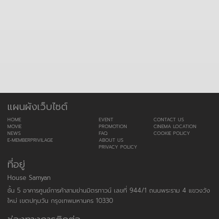
แผนผังเว็บไซต์
HOME
EVENT
CONTACT US
MOVIE
PROMOTION
CINEMA LOCATION
NEWS
FAQ
COOKIE POLICY
E-MEMBERPRIVILAGE
ABOUT US
PRIVACY POLICY
ที่อยู่
House Samyan
ชั้น 5 อาคารศูนย์การค้าสามย่านมิตรทาวน์ เลขที่ 944/1 ถนนพระราม 4 แขวงวัง
ใหม่ เขตปทุมวัน กรุงเทพมหานคร 10330