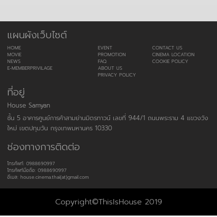
แผนผังเว็บไซต์
HOME
EVENT
CONTACT US
MOVIE
PROMOTION
CINEMA LOCATION
NEWS
FAQ
COOKIE POLICY
E-MEMBERPRIVILAGE
ABOUT US
PRIVACY POLICY
ที่อยู่
House Samyan
ชั้น 5 อาคารศูนย์การค้าสามย่านมิตรทาวน์ เลขที่ 944/1 ถนนพระราม 4 แขวงวัง
ใหม่ เขตปทุมวัน กรุงเทพมหานคร 10330
ช่องทางการติดต่อ
โทรศัพท์: 0988690997
โทรศัพท์มือถือ: 0988690997
อีเมล: house.cinema.thai(at)gmail.com
Copyright©ThisIsHouse 2019