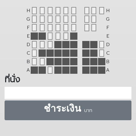
H
H
G
G
F
F
E
E
D
D
C
C
B
B
A
A
ที่นั่ง
ชำระเงิน
บาท