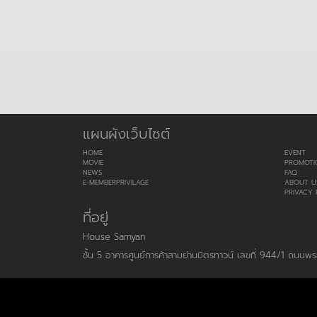
แผนผังเว็บไซต์
HOME
EVENT
MOVIE
PROMOTI
NEWS
FAQ
E-MEMBERPRIVILAGE
ABOUT U
PRIVACY 
ที่อยู่
House Samyan
ชั้น 5 อาคารศูนย์การค้าสามย่านมิตรทาวน์ เลขที่ 944/1 ถนน