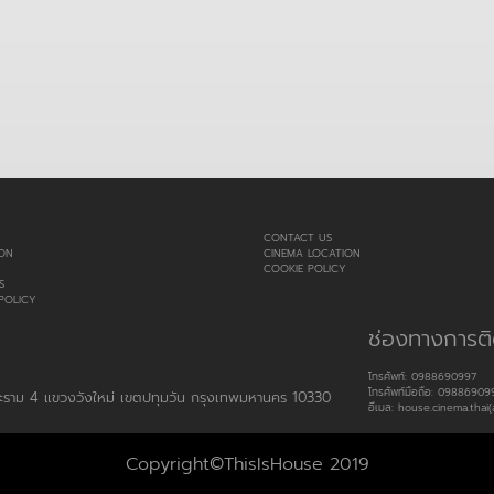
CONTACT US
ON
CINEMA LOCATION
COOKIE POLICY
S
POLICY
ช่องทางการติ
โทรศัพท์: 0988690997
โทรศัพท์มือถือ: 09886909
พระราม 4 แขวงวังใหม่ เขตปทุมวัน กรุงเทพมหานคร 10330
อีเมล: house.cinema.thai(
Copyright©ThisIsHouse 2019