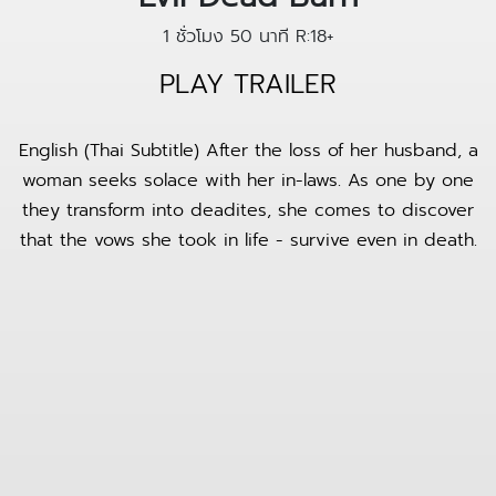
1 ชั่วโมง 50 นาที
R:18+
PLAY TRAILER
English (Thai Subtitle) After the loss of her husband, a
woman seeks solace with her in-laws. As one by one
they transform into deadites, she comes to discover
that the vows she took in life - survive even in death.