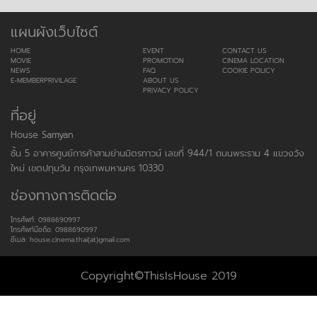
แผนผังเว็บไซต์
HOME
EVENT
CONTACT US
MOVIE
PROMOTION
CINEMA LOCATION
NEWS
FAQ
COOKIE POLICY
E-MEMBERPRIVILAGE
ABOUT US
PRIVACY POLICY
ที่อยู่
House Samyan
ชั้น 5 อาคารศูนย์การค้าสามย่านมิตรทาวน์ เลขที่ 944/1 ถนนพระราม 4 แขวงวัง
ใหม่ เขตปทุมวัน กรุงเทพมหานคร 10330
ช่องทางการติดต่อ
โทรศัพท์: 0988690997
โทรศัพท์มือถือ: 0988690997
อีเมล: house.cinema.thai(at)gmail.com
Copyright©ThisIsHouse 2019