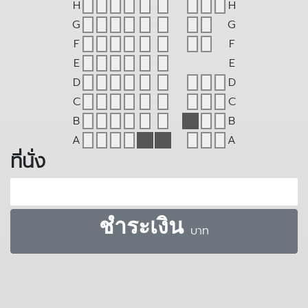
H
H
G
G
F
F
E
E
D
D
C
C
B
B
A
A
ที่นั่ง
ชำระเงิน
บาท