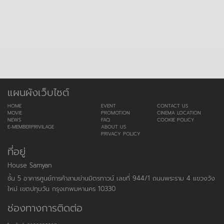
แผนผังเว็บไซต์
HOME
EVENT
CONTACT US
MOVIE
PROMOTION
CINEMA LOCATION
NEWS
FAQ
COOKIE POLICY
E-MEMBERPRIVILAGE
ABOUT US
PRIVACY POLICY
ที่อยู่
House Samyan
ชั้น 5 อาคารศูนย์การค้าสามย่านมิตรทาวน์ เลขที่ 944/1 ถนนพระราม 4 แขวงวัง
ใหม่ เขตปทุมวัน กรุงเทพมหานคร 10330
ช่องทางการติดต่อ