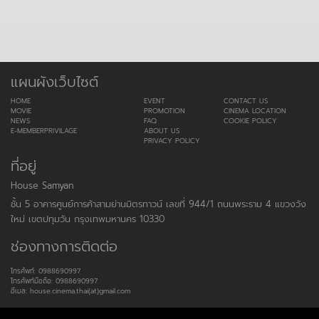
แผนผังเว็บไซต์
HOME
EVENT
CONTACT US
MOVIE
PROMOTION
CINEMA LOCATION
NEWS
FAQ
COOKIE POLICY
E-MEMBERPRIVILAGE
ABOUT US
PRIVACY POLICY
ที่อยู่
House Samyan
ชั้น 5 อาคารศูนย์การค้าสามย่านมิตรทาวน์ เลขที่ 944/1 ถนนพระราม 4 แขวงวัง
ใหม่ เขตปทุมวัน กรุงเทพมหานคร 10330
ช่องทางการติดต่อ
โทรศัพท์: 0988690997
โทรศัพท์มือถือ: 0988690997
อีเมล: house.cinema.thai(at)gmail.com