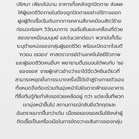
ปริศนา เพียงไม่นาน อาคารทั้งหลังถูกปิดตาย ส่งผล
ให้ผู้รอดชีวิตภายในต้องถูกปิดตายอย่างไร้ทางออก
ฝูงผู้ติดเชื้อเริ่มต้นจากการคลานสี่ขาเหมือนสัตว์ร้าย
ก่อนจะค่อยๆ วิวัฒนาการ จนเริ่มยืนและเคลื่อนที่ด้วย
สองขาเหมือนมนุษย์ และในเวลาต่อมา พวกมันก็เริ่ม
ระบุตำแหน่งของกลุ่มผู้รอดชีวิต พร้อมเปิดฉากโจมตี
'ควอน เซจอง' ศาสตราจารย์ด้านเทคโนโลยีชีวภาพ
และผู้รอดชีวิตคนอื่นๆ พยายามดิ้นรนจนได้พบกับ 'ซอ
ยองชอล' ชายผู้กล่าวอ้างว่าเขาได้ฉีดวัคซีนเดียวที่
สามารถหยุดยั้งการระบาดครั้งนี้ได้เข้าสู่ร่างกายตัวเอง
ทั้งหมดจึงต้องร่วมกันมุ่งหน้าไปยังดาดฟ้าของอาคาร
ที่ซึ่งทีมกู้ภัยกำลังรอช่วยเหลืออยู่ ทว่า แต่ละชั้นที่พวก
เขามุ่งหน้าขึ้นไป สถานการณ์กลับยิ่งวิกฤตและ
อันตรายมากขึ้นกว่าเดิม เมื่อซอยองชอลเริ่มใช้เหล่าผู้
ติดเชื้อเป็นเครื่องมือในการขัดขวางเส้นทางของกลุ่ม