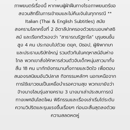
ภาพยนตร์เรื่องนี้ หากพบผู้ฝ่าฝืนทางโรงภาพยนตร์ขอ
สงวนสิทธิ์ในการเข้าชมและไม่คืนเงินในทุกกรณี **
Italian (Thai & English Subtitles) สมัย
สงครามโลกครั้งที่ 2 อิตาลีปกครองด้วยระบอบฟาสชิ
สม์ และเรียกตัวเองว่า “สาธารณรัฐซาโล” บุรุษชนชั้น
สูง 4 คน ประกอบไปด้วย ดยุค, บิชอป, ผู้พิพากษา
และประธานบริษัทใหญ่ รวมตัวกันในคฤหาสน์อันห่าง
ไกล พวกเขาสั่งให้ทหารส่วนตัวจับเด็กหนุ่มสาวมาทั้ง
สิ้น 18 คน มากักขังทรมานทั้งกายและจิตใจ เพื่อตอบ
สนองรสนิยมอันวิปลาส กิจกรรมหลักๆ นอกเหนือจาก
การใช้เยาวชนเป็นเหยื่อบำเรอความสุข พวกเขายังว่า
จ้างนางโลมรุ่นลายคราม 3 นางมาเล่าประสบการณ์
ทางเพศอันโลดโผน พิธีกรรมและเรื่องเล่าเริ่มไต่ระดับ
ความวิปริตและรุนแรงขึ้นเรื่อยๆ ก่อนจะสิ้นสุดลงด้วย
ความสลดหดหู่