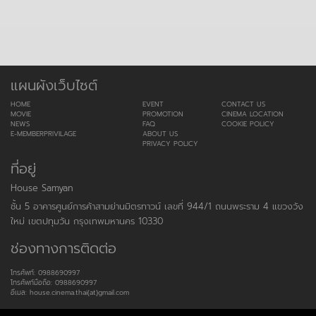
แผนผังเว็บไซต์
HOME
EVENT
CONTACT US
MOVIE
PROMOTION
CINEMA LOCATION
NEWS
FAQ
COOKIE POLICY
E-MEMBERPRIVILAGE
ABOUT US
PRIVACY POLICY
ที่อยู่
House Samyan
ชั้น 5 อาคารศูนย์การค้าสามย่านมิตรทาวน์ เลขที่ 944/1 ถนนพระราม 4 แขวงวัง
ใหม่ เขตปทุมวัน กรุงเทพมหานคร 10330
ช่องทางการติดต่อ
โทรศัพท์: 0988690997
โทรศัพท์มือถือ: 0988690997
อีเมล: house.cinema.thai(at)gmail.com