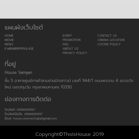
แผนผังเว็บไซต์
HOME
EVENT
CONTACT US
MOVIE
PROMOTION
CINEMA LOCATION
NEWS
FAQ
COOKIE POLICY
E-MEMBERPRIVILAGE
ABOUT US
PRIVACY POLICY
ที่อยู่
House Samyan
ชั้น 5 อาคารศูนย์การค้าสามย่านมิตรทาวน์ เลขที่ 944/1 ถนนพระราม 4 แขวงวัง
ใหม่ เขตปทุมวัน กรุงเทพมหานคร 10330
ช่องทางการติดต่อ
โทรศัพท์: 0988690997
โทรศัพท์มือถือ: 0988690997
อีเมล: house.cinema.thai(at)gmail.com
Copyright©ThisIsHouse 2019