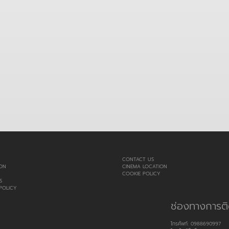
CONTACT US
ON
CINEMA LOCATION
COOKIE POLICY
S
POLICY
ช่องทางการติ
โทรศัพท์: 0988690997