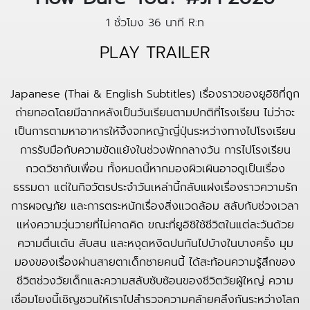
1 ชั่วโมง 36 นาที
R:ท
PLAY TRAILER
Japanese (Thai & English Subtitles) เรื่องราวของยูอิชิที่ถูก
ถ่ายทอดโดยมีฉากหลังเป็นวันเรียนตามปกติที่โรงเรียน ไม่ว่าจะ
เป็นการตามหาอาหารให้จิ้งจกหญ้าญี่ปุ่นระหว่างทางไปโรงเรียน
การรับมือกับความขัดแย้งในช่วงพักกลางวัน การไปโรงเรียน
กวดวิชากับเพื่อน ทั้งหมดนี้หากมองผิวเผินอาจดูเป็นเรื่อง
ธรรมดา แต่ในกิจวัตรประจำวันเหล่านี้กลับแฝงเรื่องราวความรัก
การผจญภัย และการตระหนักเรื่องสิ่งแวดล้อม สลับกับช่วงเวลา
แห่งความวุ่นวายที่ไม่คาดคิด ขณะที่ยูอิชิใช้ชีวิตในแต่ละวันด้วย
ความตื่นเต้น สับสน และหงุดหงิดปนกันไปบ้างในบางครั้ง มุม
มองของเรื่องผ่านสายตาเด็กชายคนนี้ ได้สะท้อนความรู้สึกของ
ชีวิตช่วงวัยเด็กและความสลับซับซ้อนของชีวิตวัยผู้ใหญ่ ความ
เชื่อมโยงนี้เชิญชวนให้เราไปสำรวจความคล้ายคลึงกันระหว่างโลก