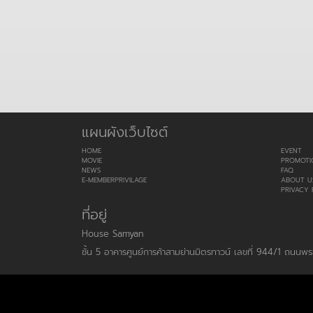
แผนผังเว็บไซต์
HOME
EVENT
MOVIE
PROMOTI
NEWS
FAQ
E-MEMBERPRIVILAGE
ABOUT U
PRIVACY 
ที่อยู่
House Samyan
ชั้น 5 อาคารศูนย์การค้าสามย่านมิตรทาวน์ เลขที่ 944/1 ถนน