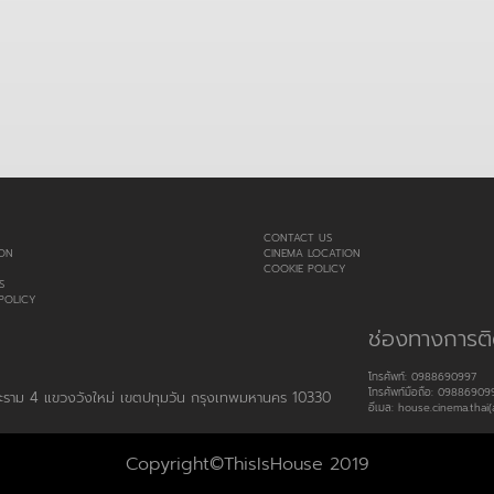
CONTACT US
ON
CINEMA LOCATION
COOKIE POLICY
S
POLICY
ช่องทางการติ
โทรศัพท์: 0988690997
โทรศัพท์มือถือ: 09886909
พระราม 4 แขวงวังใหม่ เขตปทุมวัน กรุงเทพมหานคร 10330
อีเมล: house.cinema.thai(
Copyright©ThisIsHouse 2019