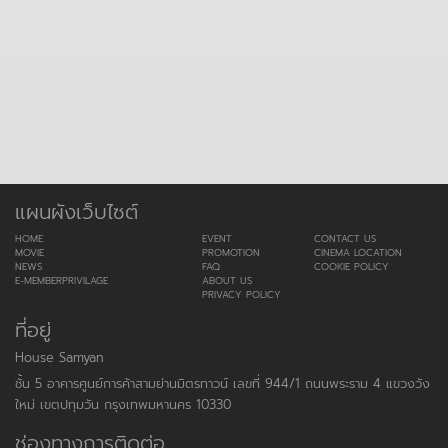
แผนผังเว็บไซต์
HOME
EVENT
CONTACT US
MOVIE
PROMOTION
CINEMA LOCATION
NEWS
FAQ
COOKIE POLICY
E-MEMBERPRIVILAGE
ABOUT US
PRIVACY POLICY
ที่อยู่
House Samyan
ชั้น 5 อาคารศูนย์การค้าสามย่านมิตรทาวน์ เลขที่ 944/1 ถนนพระราม 4 แขวงวัง
ใหม่ เขตปทุมวัน กรุงเทพมหานคร 10330
ช่องทางการติดต่อ