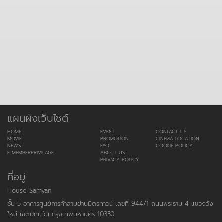
แผนผังเว็บไซต์
HOME
EVENT
CONTACT US
MOVIE
PROMOTION
CINEMA LOCATION
NEWS
FAQ
COOKIE POLICY
E-MEMBERPRIVILAGE
ABOUT US
PRIVACY POLICY
ที่อยู่
House Samyan
ชั้น 5 อาคารศูนย์การค้าสามย่านมิตรทาวน์ เลขที่ 944/1 ถนนพระราม 4 แขวงวัง
ใหม่ เขตปทุมวัน กรุงเทพมหานคร 10330