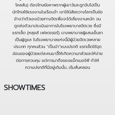
โคลสัน) ต้องโทษข้อหาพรากผู้เยาว์และถูกจับไปเป็น
นักโทษใช้แรงงานในเรือนจำ เขาใช้นิสัยขวางโลกเป็นข้อ
อ้างว่าตัวเองป่วยทางจิตเพื่อจะได้เลี่ยงงานหนัก จน
ถูกส่งตัวมาประเมินอาการในโรงพยาบาลจิตเวช ซึ่งมี
แรทเช็ด (หลุยส​์ เฟลตเชอร์) นางพยาบาลผู้แสนเย็นชา
เป็นผู้ดูแล ในโรงพยาบาลแห่งนี้มีผู้ป่วยจิตเวชหลาย
ประเภท ทุกคนล้วน “เป็นบ้า”​แบบปรกติ แรทเช็ตใช้จุด
อ่อนของผู้ป่วยแต่ละคนมาจี้ให้เกิดความกลัวและให้ง่าย
ต่อการควบคุม แต่การมาถึงของแม็กเมอร์ฟี ทำให้
ความปรกติที่มีอยู่เดิมนั้น...เริ่มสั่นคลอน
SHOWTIMES