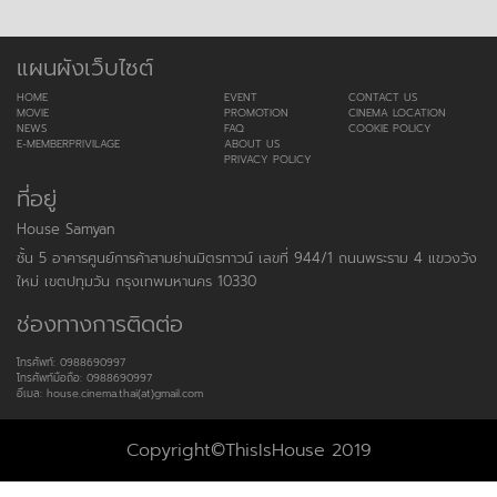
แผนผังเว็บไซต์
HOME
EVENT
CONTACT US
MOVIE
PROMOTION
CINEMA LOCATION
NEWS
FAQ
COOKIE POLICY
E-MEMBERPRIVILAGE
ABOUT US
PRIVACY POLICY
ที่อยู่
House Samyan
ชั้น 5 อาคารศูนย์การค้าสามย่านมิตรทาวน์ เลขที่ 944/1 ถนนพระราม 4 แขวงวัง
ใหม่ เขตปทุมวัน กรุงเทพมหานคร 10330
ช่องทางการติดต่อ
โทรศัพท์: 0988690997
โทรศัพท์มือถือ: 0988690997
อีเมล: house.cinema.thai(at)gmail.com
Copyright©ThisIsHouse 2019