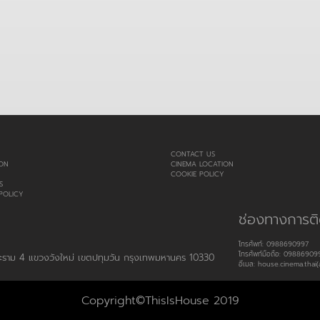
CONTACT US
ON
CINEMA LOCATION
COOKIE POLICY
S
POLICY
ช่องทางการติ
โทรศัพท์: 0988690997
โทรศัพท์มือถือ: 09886909
พระราม 4 แขวงวังใหม่ เขตปทุมวัน กรุงเทพมหานคร 10330
อีเมล: house.cinema.thai(
Copyright©ThisIsHouse 2019