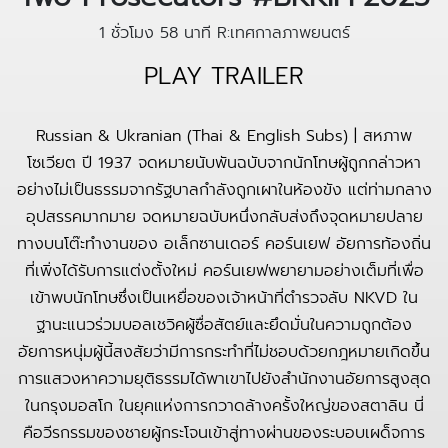
1 ชั่วโมง 58 นาที
R:เทศกาลภาพยนตร์
PLAY TRAILER
Russian & Ukranian (Thai & English Subs) | สหภาพ
โซเวียต ปี 1937 จดหมายนับพันฉบับจากนักโทษผู้ถูกกล่าวหา
อย่างไม่เป็นธรรมจากรัฐบาลกำลังถูกเผาในห้องขัง แต่ท่ามกลาง
อุปสรรคมากมาย จดหมายฉบับหนึ่งกลับส่งถึงจุดหมายปลาย
ทางบนโต๊ะทำงานของ อเล็กซานเดอร์ คอร์นเยฟ อัยการท้องถิ่น
ที่เพิ่งได้รับการแต่งตั้งใหม่ คอร์นเยฟพยายามอย่างเต็มที่เพื่อ
เข้าพบนักโทษซึ่งเป็นเหยื่อของเจ้าหน้าที่ตำรวจลับ NKVD ใน
ฐานะแนวร่วมบอลเชวิคผู้ซื่อสัตย์และยึดมั่นในความถูกต้อง
อัยการหนุ่มผู้นี้สงสัยว่ามีการกระทำที่ไม่ชอบด้วยกฎหมายเกิดขึ้น
การแสวงหาความยุติธรรมได้พาเขาไปยังสำนักงานอัยการสูงสุด
ในกรุงมอสโก ในยุคแห่งการกวาดล้างครั้งใหญ่ของสตาลิน นี่
คือวีรกรรมของชายผู้กระโจนเข้าสู่ทางผ่านของระบอบเผด็จการ