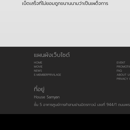
เบ็ดเสร็จที่ไม่ยอมถูกขนานนามว่าเป็นเผด็จการ
แผนผังเว็บไซต์
HOME
EVENT
MOVIE
PROMOTI
NEWS
FAQ
E-MEMBERPRIVILAGE
ABOUT U
PRIVACY 
ที่อยู่
House Samyan
ชั้น 5 อาคารศูนย์การค้าสามย่านมิตรทาวน์ เลขที่ 944/1 ถนน