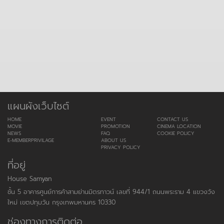
แผนผังเว็บไซต์
HOME
EVENT
CONTACT US
MOVIE
PROMOTION
CINEMA LOCATION
NEWS
FAQ
COOKIE POLICY
E-MEMBERPRIVILAGE
ABOUT US
PRIVACY POLICY
ที่อยู่
House Samyan
ชั้น 5 อาคารศูนย์การค้าสามย่านมิตรทาวน์ เลขที่ 944/1 ถนนพระราม 4 แขวงวัง
ใหม่ เขตปทุมวัน กรุงเทพมหานคร 10330
ช่องทางการติดต่อ