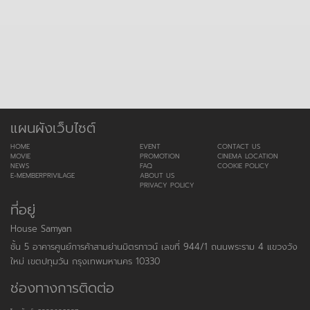
แผนผังเว็บไซต์
HOME
EVENT
CONTACT US
MOVIE
PROMOTION
CINEMA LOCATION
NEWS
FAQ
COOKIE POLICY
E-MEMBERPRIVILAGE
ABOUT US
PRIVACY POLICY
ที่อยู่
House Samyan
ชั้น 5 อาคารศูนย์การค้าสามย่านมิตรทาวน์ เลขที่ 944/1 ถนนพระราม 4 แขวงวัง
ใหม่ เขตปทุมวัน กรุงเทพมหานคร 10330
ช่องทางการติดต่อ