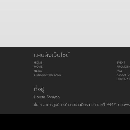
แผนผังเว็บไซต์
HOME
EVENT
MOVIE
PROMOTI
NEWS
FAQ
E-MEMBERPRIVILAGE
ABOUT U
PRIVACY 
ที่อยู่
House Samyan
ชั้น 5 อาคารศูนย์การค้าสามย่านมิตรทาวน์ เลขที่ 944/1 ถนน