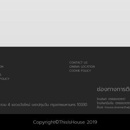
CONTACT US
ON
CINEMA LOCATION
COOKIE POLICY
S
POLICY
ช่องทางการติ
โทรศัพท์: 0988690997
โทรศัพท์มือถือ: 09886909
พระราม 4 แขวงวังใหม่ เขตปทุมวัน กรุงเทพมหานคร 10330
อีเมล: house.cinema.thai(
Copyright©ThisIsHouse 2019