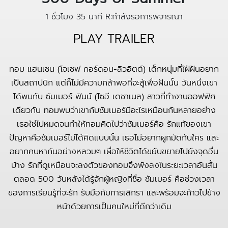
1 ชั่วโมง 35 นาที
R:กำลังรอการพิจารณา
PLAY TRAILER
ทอม แฮนเซน (โจเซฟ กอร์ดอน-ลิวอิตต์) เด็กหนุ่มที่ใฝ่ฝันอยาก
เป็นสถาปนิก แต่ก็ไม่มีความกล้าพอที่จะสู้เพื่อฝันนั้น วันหนึ่งเขา
ได้พบกับ ซัมเมอร์ ฟินน์ (โซอี เดชาเนล) สาวที่ทำงานออฟฟิศ
เดียวกัน ทอมพบว่าเขากับซัมเมอร์มีอะไรเหมือนกันหลายอย่าง
เธอใช่ไปหมดจนทำให้ทอมคิดไปว่าซัมเมอร์คือ รักแท้ของเขา
ปัญหาคือซัมเมอร์ไม่ได้คิดแบบนั้น เธอไม่อยากผูกมัดกับใคร และ
อยากคบหากันอย่างหลวมๆ เผื่อให้ชีวิตได้ขยับขยายไปยังจุดอื่น
บ้าง รักที่ดูเหมือนจะลงตัวของทอมจึงพังลงในระยะเวลาอันสั้น
ตลอด 500 วันหลังได้รู้จักผู้หญิงที่ชื่อ ซัมเมอร์ คือช่วงเวลา
ของการเรียนรู้ที่จะรัก รับมือกับการเลิกรา และพร้อมจะก้าวไปข้าง
หน้าด้วยการเป็นคนใหม่ที่ดีกว่าเดิม