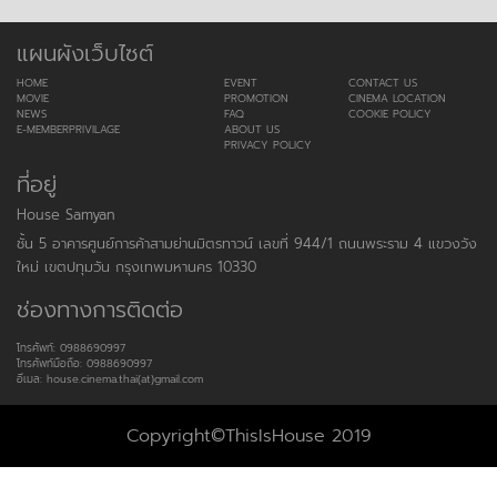
แผนผังเว็บไซต์
HOME
EVENT
CONTACT US
MOVIE
PROMOTION
CINEMA LOCATION
NEWS
FAQ
COOKIE POLICY
E-MEMBERPRIVILAGE
ABOUT US
PRIVACY POLICY
ที่อยู่
House Samyan
ชั้น 5 อาคารศูนย์การค้าสามย่านมิตรทาวน์ เลขที่ 944/1 ถนนพระราม 4 แขวงวัง
ใหม่ เขตปทุมวัน กรุงเทพมหานคร 10330
ช่องทางการติดต่อ
โทรศัพท์: 0988690997
โทรศัพท์มือถือ: 0988690997
อีเมล: house.cinema.thai(at)gmail.com
Copyright©ThisIsHouse 2019