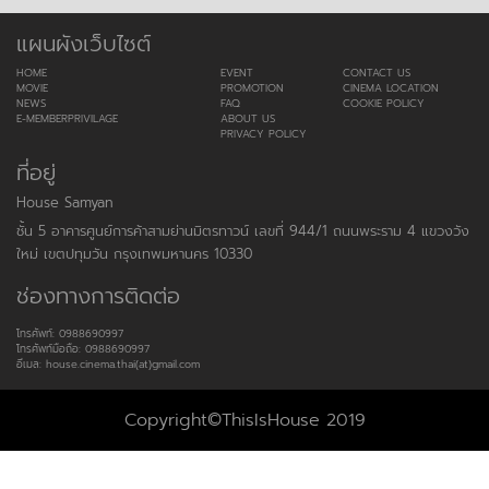
แผนผังเว็บไซต์
HOME
EVENT
CONTACT US
MOVIE
PROMOTION
CINEMA LOCATION
NEWS
FAQ
COOKIE POLICY
E-MEMBERPRIVILAGE
ABOUT US
PRIVACY POLICY
ที่อยู่
House Samyan
ชั้น 5 อาคารศูนย์การค้าสามย่านมิตรทาวน์ เลขที่ 944/1 ถนนพระราม 4 แขวงวัง
ใหม่ เขตปทุมวัน กรุงเทพมหานคร 10330
ช่องทางการติดต่อ
โทรศัพท์: 0988690997
โทรศัพท์มือถือ: 0988690997
อีเมล: house.cinema.thai(at)gmail.com
Copyright©ThisIsHouse 2019