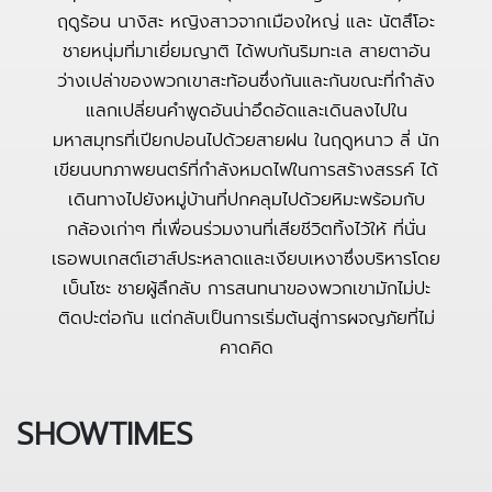
ฤดูร้อน นางิสะ หญิงสาวจากเมืองใหญ่ และ นัตสึโอะ
ชายหนุ่มที่มาเยี่ยมญาติ ได้พบกันริมทะเล สายตาอัน
ว่างเปล่าของพวกเขาสะท้อนซึ่งกันและกันขณะที่กำลัง
แลกเปลี่ยนคำพูดอันน่าอึดอัดและเดินลงไปใน
มหาสมุทรที่เปียกปอนไปด้วยสายฝน ในฤดูหนาว ลี่ นัก
เขียนบทภาพยนตร์ที่กำลังหมดไฟในการสร้างสรรค์ ได้
เดินทางไปยังหมู่บ้านที่ปกคลุมไปด้วยหิมะพร้อมกับ
กล้องเก่าๆ ที่เพื่อนร่วมงานที่เสียชีวิตทิ้งไว้ให้ ที่นั่น
เธอพบเกสต์เฮาส์ประหลาดและเงียบเหงาซึ่งบริหารโดย
เบ็นโซะ ชายผู้ลึกลับ การสนทนาของพวกเขามักไม่ปะ
ติดปะต่อกัน แต่กลับเป็นการเริ่มต้นสู่การผจญภัยที่ไม่
คาดคิด
SHOWTIMES